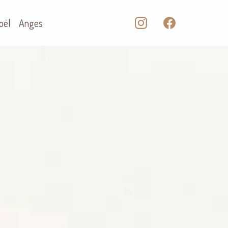
oël
Anges