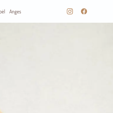
oël
Anges